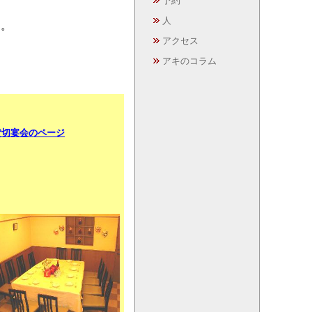
予約
人
す。
アクセス
アキのコラム
貸切宴会のページ