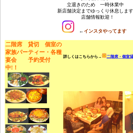
立退きのため 一時休業中
新店舗決定までゆっくり休息しま
店舗情報歓迎！
←
インスタやってます
二階席 貸切 個室の
家族パーティー・各種
詳しくはこちらから→
二階席・個室
宴会
予約受付
中!！