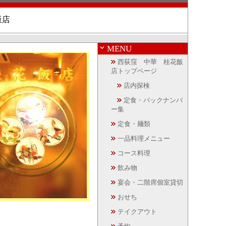
飯店
MENU
西荻窪 中華 桂花飯
店トップページ
店内探検
定食・バックナンバ
ー集
定食・麺類
一品料理メニュー
コース料理
飲み物
宴会・二階席個室貸切
おせち
テイクアウト