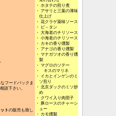
・
ホタテの煎り煮
・
アサリと三葉の薄味
仕上げ
・
花クラゲ薬味ソース
・
ピ－タン
・
大海老のチリソース
・
小海老のチリソース
・
カキの香り燻製
・
アナゴの香り燻製
・
マナガツオの香り燻
製
い
・
マグロのソテー
・ キスのマリネ
・
イカとインゲンのミ
ソ煎り
単なフードパックま
・
北京ダックのミソ炒
相談下さい。
め
・
クワイ入り肉団子
・
豚ロースのチャーシ
ュー
セット
の販売も致し
・
カモ燻製