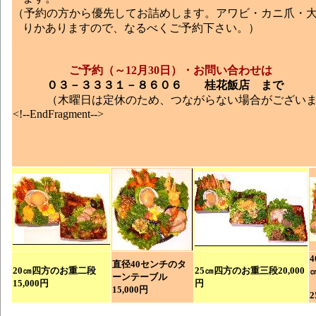
（予約の方から優先してお詰めします。アワビ・カニ爪・
りかありますので、なるべくご予約下さい。）
おせち中華
ご予約（～12月30日）・お問い合わせは
０３－３３３１－８６０６ 桂花飯店 まで
（木曜日は定休のため、つながらない場合がございま
<!--EndFragment-->
直径40センチのタ
20㎝四方のお重二段
25㎝四方のお重三段
20,000
ーンテーブル
15,000円
円
15,000円
2