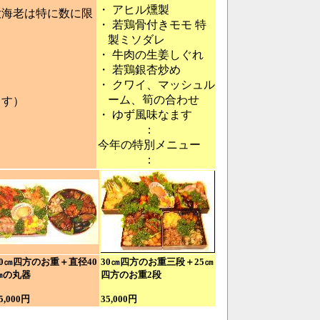
・
アヒル燻製
大海老は特に数に限
・
若鶏骨付きモモ 特
製ミソダレ
・
牛肉の生姜しぐれ
・
若鶏銀杏炒め
・
クワイ、マッシュル
ーム、筍の合わせ
す）
・
ゆず風味なます
：
今年の特別メニュー
：
40㎝四方のお重＋直径40
30㎝四方のお重三段＋25㎝
㎝の丸器
四方のお重2段
5,000円
35,000円