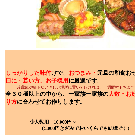
しっかりした味付
けで、
おつまみ・
元旦の和食お
日に・若い方、お子様用
に最適です。
（冷蔵庫や廊下など涼しい場所に置いて頂ければ、一週間程もちます
全３０種以上の中から、一家族一家族の
人数・お
り方
に合わせてお作りします。
おせちちゅうか
少人数用 10,000円～
（5,000円きざみでおいくらでも結構です
おせち中華