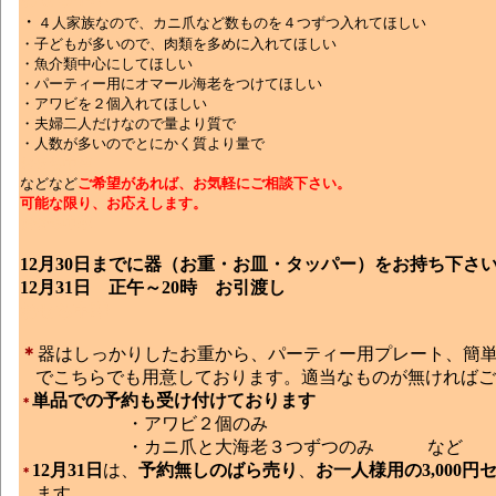
・
４人家族なので、カニ爪など数ものを４つずつ入れてほしい
・子どもが多いので、肉類を多めに入れてほしい
・魚介類中心にしてほしい
・パーティー用にオマール海老をつけてほしい
・アワビを２個入れてほしい
・夫婦二人だけなので量より質で
・人数が多いのでとにかく質より量で
おせち中華
などなど
ご希望があれば、お気軽にご相談下さい。
可能な限り、お応えします。
おせち中華
12月30日までに器（お重・お皿・タッパー）をお持ち下さ
12月31日 正午～20時 お引渡し
おせち中華
＊
器はしっかりしたお重から、パーティー用プレート、簡
でこちらでも用意しております。適当なものが無ければご
単品での予約も受け付けております
＊
・アワビ２個のみ
・カニ爪と大海老３つずつのみ
など
12月31日
は、
予約無しのばら売り
、
お一人様用の3,000円
＊
ます。