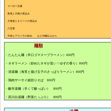
マーボー豆腐
角煮と大根の煮込み
大海老とキャベツの煮込み
八宝菜
牛肉とアスパラの炒め など30種以上から
麺類
・たんたん麺（辛口ゴマスープラーメン）600円
・ネギラーメン（炒めたネギが旨い！ゆずの香り）800円
・清湯麺（海苔と揚げ玉子のさっぱりラーメン）800円
・鶏肉ザーサイ細切りそば 800円
・酸辛湯麺（辛くて酸っぱい） 800円
・四川白湯麺（野菜たっぷり） 800円