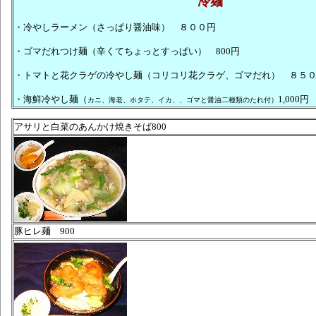
冷麺
・冷やしラーメン（さっぱり醤油味） ８００円
・ゴマだれつけ麺（辛くてちょっとすっぱい） 800円
・トマトと花クラゲの冷やし麺（コリコリ花クラゲ、ゴマだれ） ８５
・海鮮冷やし麺（
1,000
カニ、海老、ホタテ、イカ、、ゴマと醤油二種類のたれ付）
アサリと白菜のあんかけ焼きそば800
豚ヒレ麺 900