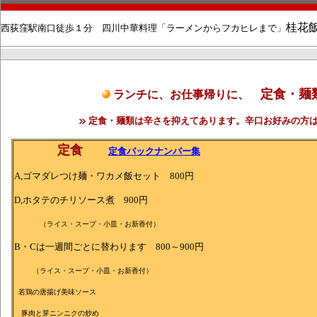
桂花
西荻窪駅南口徒歩１分 四川中華料理「ラーメンからフカヒレまで」
定食・麺
ランチに、お仕事帰りに、
定食・麺類は辛さを抑えてあります。辛口お好みの方
定食
定食バックナンバー集
A,ゴマダレつけ麺・ワカメ飯セット 800円
D,ホタテのチリソース煮 900円
（ライス・スープ・小皿・お新香付）
B・Cは一週間ごとに替わります 800～900円
（ライス・スープ・小皿・お新香付）
若鶏の唐揚げ美味ソース
豚肉と芽ニンニクの炒め