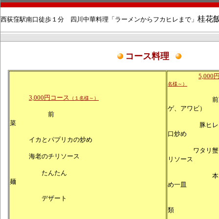
桂花
西荻窪駅南口徒歩１分 四川中華料理「ラーメンからフカヒレまで」
コース料理
5,00
名様～）
3,000円コース
（１名様～）
前菜（
ゲ、アワビ）
前
菜
豚ヒレ肉
口炒め
イカとパプリカの炒め
ワタリ蟹と
海老のチリソース
リソース
たんたん
本日の
麺
め一皿
デザート
麺又
類