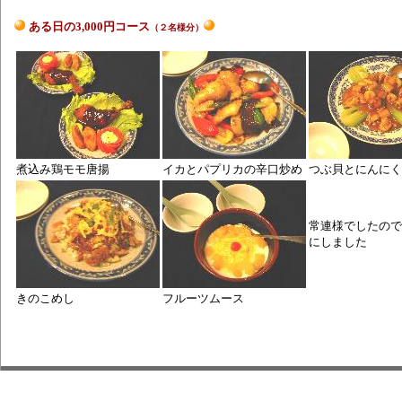
ある日の3,000円コース
（２名様分）
煮込み鶏モモ唐揚
イカとパプリカの辛口炒め
つぶ貝とにんにく
常連様でしたので
にしました
きのこめし
フルーツムース