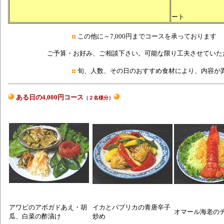
デ
ート
この他に～7,000円までコースを承っております
ご予算・お好み、ご相談下さい。可能な限り工夫させていた
旬、人数、その日のおすすめ食材により、内容が
ある日の4,000
円コース
（２名様分）
アワビのアボガドあえ・胡
イカとパプリカの青唐辛子
オマール海老の
瓜、白菜の酢漬け
炒め